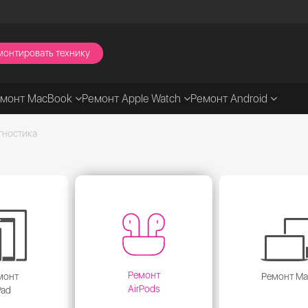
монтировать технику
емонт MacBook
Ремонт Apple Watch
Ремонт Android
гностика
Ремонт
монт
Ремонт M
AirPods
Pad