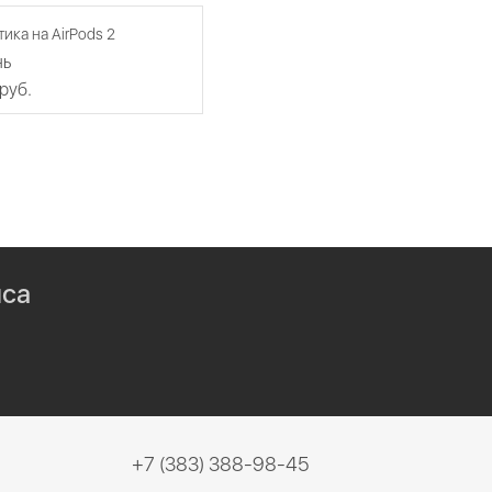
ика на AirPods 2
нь
 руб.
иса
+7 (383) 388-98-45