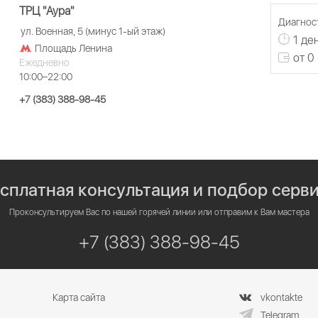
ТРЦ "Аура"
Диагност
ул. Военная, 5 (минус 1-ый этаж)
1 де
Площадь Ленина
от 0
Ежедневно
10:00–22:00
+7 (383) 388-98-45
сплатная консультация и подбор серв
Проконсультируем Вас по нашей горячей линии или отправим к Вам мастера
+7 (383) 388-98-45
Карта сайта
vkontakte
Telegram