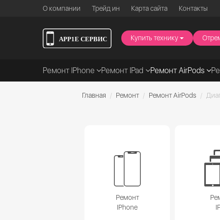
О компании
Трейд ин
Карта сайта
Контакты
Купить технику
Отре
Ремонт IPhone
Ремонт IPad
Ремонт AirPods
Р
Главная
Ремонт
Ремонт AirPods
Диа
Ремонт
Ре
IPhone
I