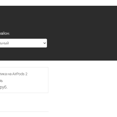
район:
ика на AirPods 2
нь
 руб.