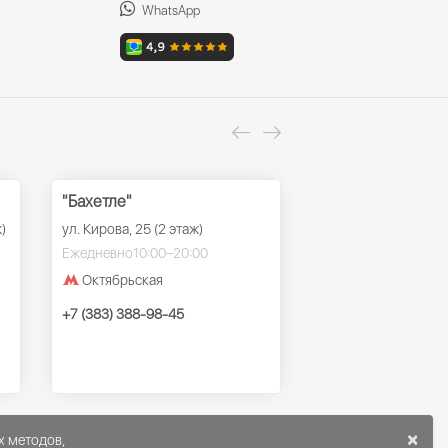
WhatsApp
"Бахетле"
ТРК "Ройял Парк
)
ул. Кирова, 25 (2 этаж)
ул. Красный проспек
этаж)
Ежедневно
10:00–20:00
Ежедневно
10:00–22
Октябрьская
Заельцовская
+7 (383) 388-98-45
+7 (383) 388-98-45
×
х методов,