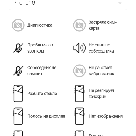
Застряла сим-
Диагностика
карта
Проблема со
Не слышно
звонком
собеседника
Cобеседник не
Не работает
слышит
виброзвонок
Не реагирует
Разбито стекло
тачскрин
Полосы на дисплее
Нет изображения