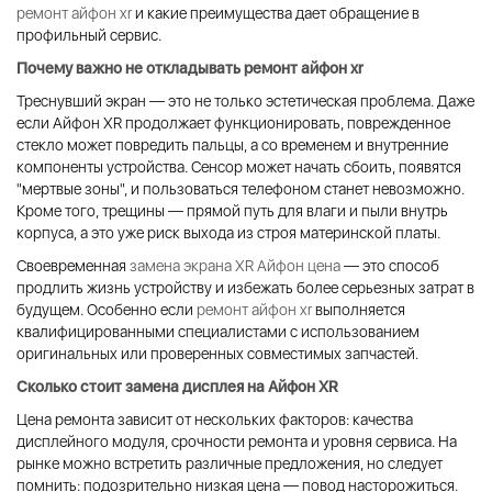
ремонт айфон xr
и какие преимущества дает обращение в
профильный сервис.
Почему важно не откладывать
ремонт айфон xr
Треснувший экран — это не только эстетическая проблема. Даже
если Айфон XR продолжает функционировать, поврежденное
стекло может повредить пальцы, а со временем и внутренние
компоненты устройства. Сенсор может начать сбоить, появятся
"мертвые зоны", и пользоваться телефоном станет невозможно.
Кроме того, трещины — прямой путь для влаги и пыли внутрь
корпуса, а это уже риск выхода из строя материнской платы.
Своевременная
замена экрана XR Айфон цена
— это способ
продлить жизнь устройству и избежать более серьезных затрат в
будущем. Особенно если
ремонт айфон xr
выполняется
квалифицированными специалистами с использованием
оригинальных или проверенных совместимых запчастей.
Сколько стоит замена дисплея на Айфон XR
Цена ремонта зависит от нескольких факторов: качества
дисплейного модуля, срочности ремонта и уровня сервиса. На
рынке можно встретить различные предложения, но следует
помнить: подозрительно низкая цена — повод насторожиться.