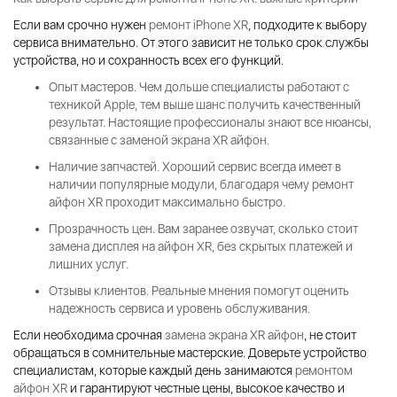
Если вам срочно нужен
ремонт iPhone XR
, подходите к выбору
сервиса внимательно. От этого зависит не только срок службы
устройства, но и сохранность всех его функций.
Опыт мастеров.
Чем дольше специалисты работают с
техникой Apple, тем выше шанс получить качественный
результат. Настоящие профессионалы знают все нюансы,
связанные с
заменой экрана XR айфон
.
Наличие запчастей.
Хороший сервис всегда имеет в
наличии популярные модули, благодаря чему
ремонт
айфон XR
проходит максимально быстро.
Прозрачность цен.
Вам заранее озвучат,
сколько стоит
замена дисплея на айфон XR
, без скрытых платежей и
лишних услуг.
Отзывы клиентов.
Реальные мнения помогут оценить
надежность сервиса и уровень обслуживания.
Если необходима срочная
замена экрана XR айфон
, не стоит
обращаться в сомнительные мастерские. Доверьте устройство
специалистам, которые каждый день занимаются
ремонтом
айфон XR
и гарантируют честные цены, высокое качество и