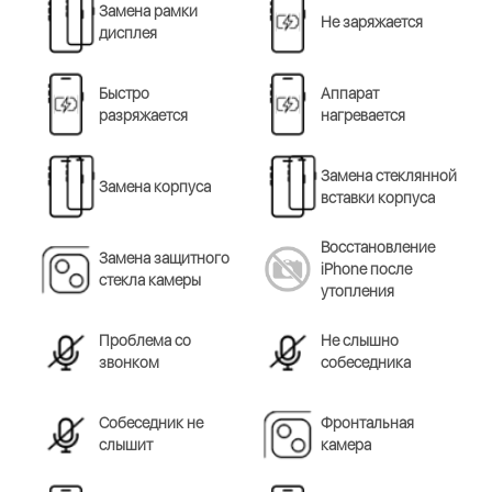
Замена рамки
Не заряжается
дисплея
Быстро
Аппарат
разряжается
нагревается
Замена стеклянной
Замена корпуса
вставки корпуса
Восстановление
Замена защитного
iPhone после
стекла камеры
утопления
Проблема со
Не слышно
звонком
собеседника
Cобеседник не
Фронтальная
слышит
камера