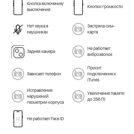
Кнопка включения/
Кнопки громкости
выключения
Нет звука в
Застряла сим-
наушниках
карта
Не работает
Задняя камера
виброзвонок
Просит
Зависает телефон
подключение к
iTunes
Исправление
Увеличение памяти
нарушений
до 256 Гб
геометрии корпуса
Не работает Face ID