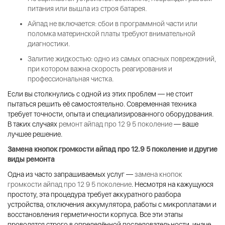
питания или вышла из строя батарея.
Айпад не включается
: сбои в программной части или
поломка материнской платы требуют внимательной
диагностики.
Залитие жидкостью
: одно из самых опасных повреждений,
при котором важна скорость реагирования и
профессиональная чистка.
Если вы столкнулись с одной из этих проблем — не стоит
пытаться решить её самостоятельно. Современная техника
требует точности, опыта и специализированного оборудования.
В таких случаях
ремонт айпад про 12 9 5 поколение
— ваше
лучшее решение.
Замена кнопок громкости айпад про 12.9 5 поколение
и другие
виды ремонта
Одна из часто запрашиваемых услуг —
замена кнопок
громкости айпад про 12 9 5 поколение
. Несмотря на кажущуюся
простоту, эта процедура требует аккуратного разбора
устройства, отключения аккумулятора, работы с микроплатами и
восстановления герметичности корпуса. Все эти этапы
проводятся строго в определённой последовательности, иначе