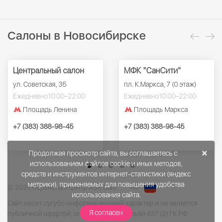
Салоны в Новосибирске
Центральный салон
МФК "СанСити"
ул. Советская, 35
пл. К.Маркса, 7 (0 этаж)
Ежедневно
10:00–22:00
Ежедневно
10:00–22:00
Площадь Ленина
Площадь Маркса
+7 (383) 388-98-45
+7 (383) 388-98-45
×
Продолжая просмотр сайта, вы соглашаетесь с
использованием файлов cookie и иных методов,
средств и инструментов интернет-статистики (яндекс
метрики), применяемых для повышения удобства
© 2026 Сервисный центр ASX Care
RU
использования сайта.
Сайт носит сугубо информационный характер и не является
Я согласен
публичной офертой, определённой статьёй 437 (2) ГК РФ