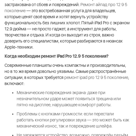
застрахована от сбоев и повреждений.
Ремонт айпад про 12 9 5
поколение
— это востребованная услуга для владельцев,
которые ценят своё время и хотят вернуть устройству
функциональность без лишних хлопот. Пятый iPad Pro с экраном
12.9 дюйма — не просто гаджет, а инструмент для работы,
творчества и отдыха. И когда он выходит из строя, важно
доверить его специалистам, которые разбираются в нюансах
Apple-техники.
Когда необходим
ремонт iPad Pro 12.9 5 поколения
?
Современные планшеты очень компактны и производительны,
но в то же время довольно уязвимы. Самые распространённые
ситуации, в которых требуется
ремонт ipad pro 12 9 5 поколение
,
включают:
Механические повреждения экрана
: даже при
незначительном ударе может появиться трещина или
пятно на дисплее, нарушающее комфорт работы.
Проблемы с кнопками громкости
: если перестали
работать кнопки регулировки звука — это может быть как
механический износ, так и повреждение шлейфа.
Не заряжается устройство
: возможно, повреждён разъём