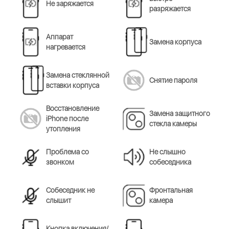
Не заряжается
разряжается
Аппарат
Замена корпуса
нагревается
Замена стеклянной
Снятие пароля
вставки корпуса
Восстановление
Замена защитного
iPhone после
стекла камеры
утопления
Проблема со
Не слышно
звонком
собеседника
Cобеседник не
Фронтальная
слышит
камера
Кнопка включения/