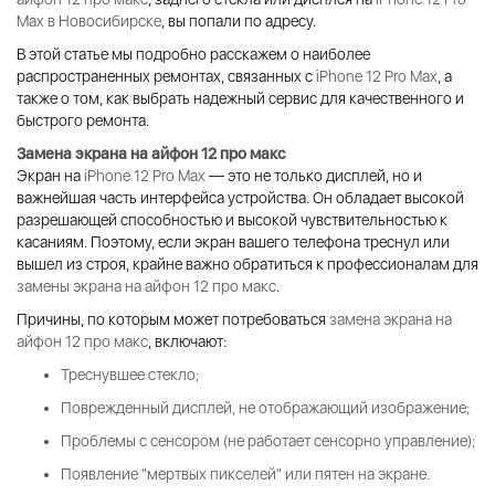
Max в Новосибирске
, вы попали по адресу.
В этой статье мы подробно расскажем о наиболее
распространенных ремонтах, связанных с
iPhone 12 Pro Max
, а
также о том, как выбрать надежный сервис для качественного и
быстрого ремонта.
Замена экрана на айфон 12 про макс
Экран на
iPhone 12 Pro Max
— это не только дисплей, но и
важнейшая часть интерфейса устройства. Он обладает высокой
разрешающей способностью и высокой чувствительностью к
касаниям. Поэтому, если экран вашего телефона треснул или
вышел из строя, крайне важно обратиться к профессионалам для
замены экрана на айфон 12 про макс
.
Причины, по которым может потребоваться
замена экрана на
айфон 12 про макс
, включают:
Треснувшее стекло;
Поврежденный дисплей, не отображающий изображение;
Проблемы с сенсором (не работает сенсорно управление);
Появление "мертвых пикселей" или пятен на экране.