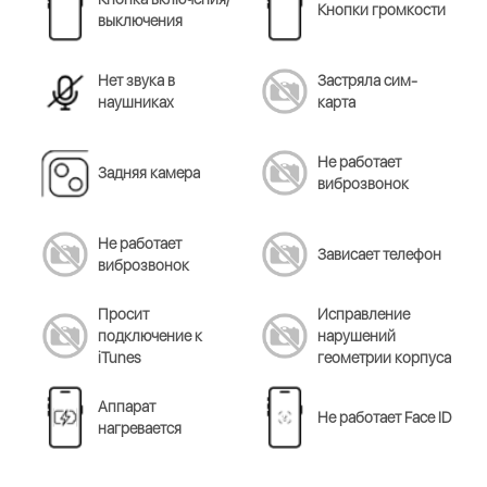
Кнопки громкости
выключения
Нет звука в
Застряла сим-
наушниках
карта
Не работает
Задняя камера
виброзвонок
Не работает
Зависает телефон
виброзвонок
Просит
Исправление
подключение к
нарушений
iTunes
геометрии корпуса
Аппарат
Не работает Face ID
нагревается