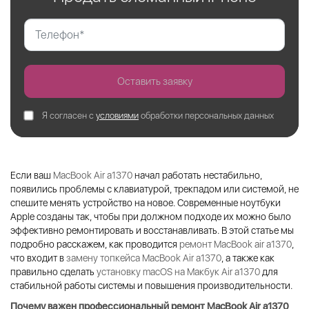
Оставить заявку
Я согласен с
условиями
обработки персональных данных
Если ваш
MacBook Air a1370
начал работать нестабильно,
появились проблемы с клавиатурой, трекпадом или системой, не
спешите менять устройство на новое. Современные ноутбуки
Apple созданы так, чтобы при должном подходе их можно было
эффективно ремонтировать и восстанавливать. В этой статье мы
подробно расскажем, как проводится
ремонт MacBook air a1370
,
что входит в
замену топкейса MacBook Air a1370
, а также как
правильно сделать
установку macOS на Макбук Air a1370
для
стабильной работы системы и повышения производительности.
Почему важен профессиональный
ремонт MacBook Air a1370