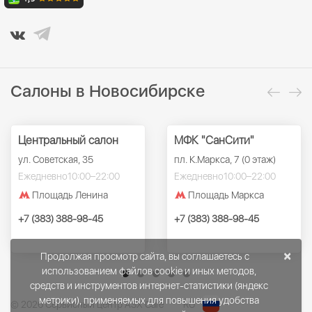
Салоны в Новосибирске
Центральный салон
МФК "СанСити"
ул. Советская, 35
пл. К.Маркса, 7 (0 этаж)
Ежедневно
10:00–22:00
Ежедневно
10:00–22:00
Площадь Ленина
Площадь Маркса
+7 (383) 388-98-45
+7 (383) 388-98-45
×
Продолжая просмотр сайта, вы соглашаетесь с
использованием файлов cookie и иных методов,
средств и инструментов интернет-статистики (яндекс
метрики), применяемых для повышения удобства
© 2026 Сервисный центр ASX Care
RU