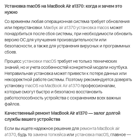
Установка macOS на MacBook Air a1370: когда и зачем это
нужно
Со временем любая операционная система требует обновления
или переустановки.
Макбук air a1370 установка macos
может
понадобиться после сбоя системы, при необходимости обновить
версию ОС для улучшения производительности или
безопасности, а также для устранения вирусных и программных
сбоев.
Процесс
установки macOS
требует не только технических
знаний, но и учета особенностей конкретной модели ноутбука.
Неправильная установка может привести к потере данных или
некорректной работе системы. Поэтому рекомендуется доверять
установку
macOS на MacBook Air a1370
профессионалам,
которые смогут быстро и безопасно восстановить
работоспособность устройства с сохранением всех важных
файлов.
Качественный
ремонт MacBook Air a1370
— залог долгой
службы вашего устройства
Если вы ищете надежное решение для
ремонта MacBook air
a1370
, будь то
замена топкейса
или
установка macOS
, главное —