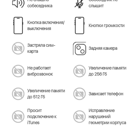
собеседника
слышит
Кнопка включения/
Кнопки громкости
выключения
Застряла сим-
Задняя камера
карта
Не работает
Увеличение памяти
виброзвонок
до 256 Гб
Увеличение памяти
Зависает телефон
до 512 Гб
Просит
Исправление
подключение к
нарушений
iTunes
геометрии корпуса