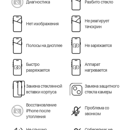
Диагностика
Разбито стекло
Не реагирует
Нет изображения
тачскрин
Полосы на дисплее
Не заряжается
Быстро
Аппарат
разряжается
нагревается
Замена стеклянной
Замена защитного
вставки корпуса
стекла камеры
Восстановление
Проблема со
iPhone после
звонком
утопления
Не слышно
Cобеседник не