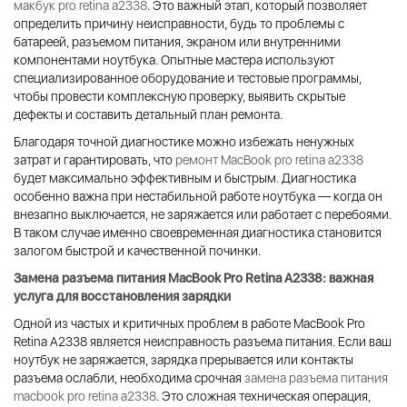
макбук pro retina a2338
. Это важный этап, который позволяет
определить причину неисправности, будь то проблемы с
батареей, разъемом питания, экраном или внутренними
компонентами ноутбука. Опытные мастера используют
специализированное оборудование и тестовые программы,
чтобы провести комплексную проверку, выявить скрытые
дефекты и составить детальный план ремонта.
Благодаря точной диагностике можно избежать ненужных
затрат и гарантировать, что
ремонт MacBook pro retina a2338
будет максимально эффективным и быстрым. Диагностика
особенно важна при нестабильной работе ноутбука — когда он
внезапно выключается, не заряжается или работает с перебоями.
В таком случае именно своевременная диагностика становится
залогом быстрой и качественной починки.
Замена разъема питания MacBook Pro Retina A2338
: важная
услуга для восстановления зарядки
Одной из частых и критичных проблем в работе MacBook Pro
Retina A2338 является неисправность разъема питания. Если ваш
ноутбук не заряжается, зарядка прерывается или контакты
разъема ослабли, необходима срочная
замена разъема питания
macbook pro retina a2338
. Это сложная техническая операция,