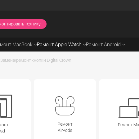
монтировать технику
емонт MacBook
Ремонт Apple Watch
Ремонт Android
Замена/ремонт кнопки Digital Crown
Ремонт
монт
Ремонт M
AirPods
Pad