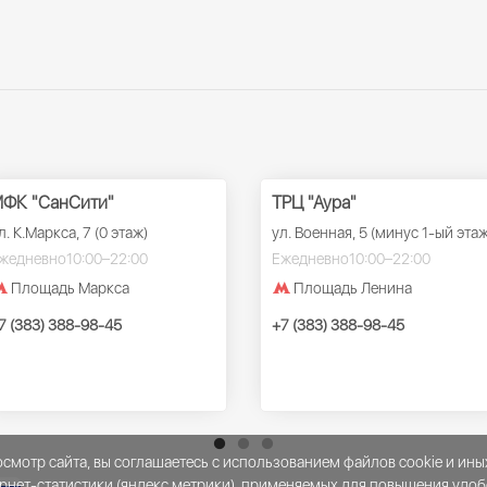
ФК "СанСити"
ТРЦ "Аура"
л. К.Маркса, 7 (0 этаж)
ул. Военная, 5 (минус 1-ый этаж
жедневно
10:00–22:00
Ежедневно
10:00–22:00
Площадь Маркса
Площадь Ленина
7 (383) 388-98-45
+7 (383) 388-98-45
мотр сайта, вы соглашаетесь с использованием файлов cookie и ины
рнет-статистики (яндекс метрики), применяемых для повышения удоб