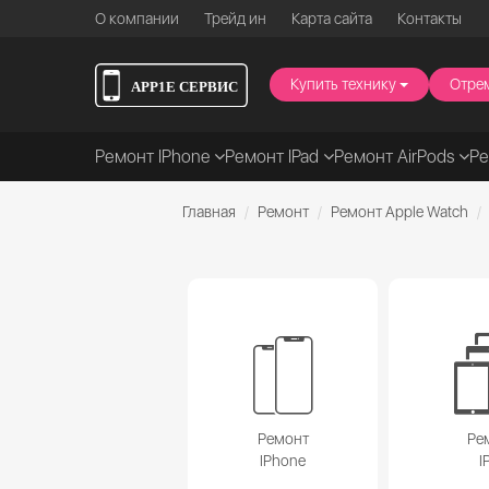
О компании
Трейд ин
Карта сайта
Контакты
Купить технику
Отре
Ремонт IPhone
Ремонт IPad
Ремонт AirPods
Р
Главная
Ремонт
Ремонт Apple Watch
Ремонт
Ре
IPhone
I