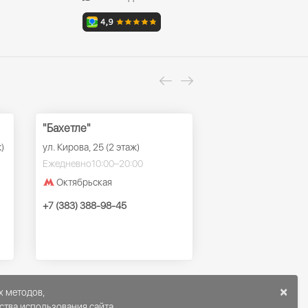
"Бахетле"
ТРК "Ройял Парк
)
ул. Кирова, 25 (2 этаж)
ул. Красный проспек
этаж)
Ежедневно
10:00–20:00
Ежедневно
10:00–22
Октябрьская
Заельцовская
+7 (383) 388-98-45
+7 (383) 388-98-45
×
х методов,
ства использования сайта.