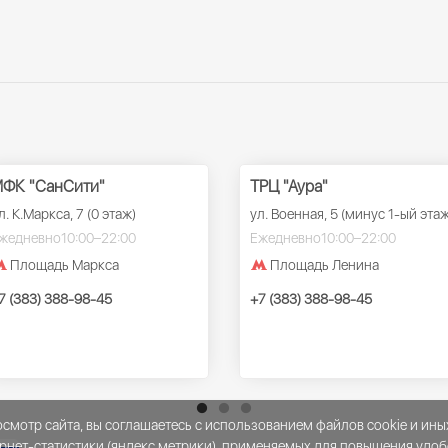
ФК "СанСити"
ТРЦ "Аура"
л. К.Маркса, 7 (0 этаж)
ул. Военная, 5 (минус 1-ый этаж
жедневно
10:00–22:00
Ежедневно
10:00–22:00
Площадь Маркса
Площадь Ленина
7 (383) 388-98-45
+7 (383) 388-98-45
мотр сайта, вы соглашаетесь с использованием файлов cookie и ины
рнет-статистики (яндекс метрики), применяемых для повышения удоб