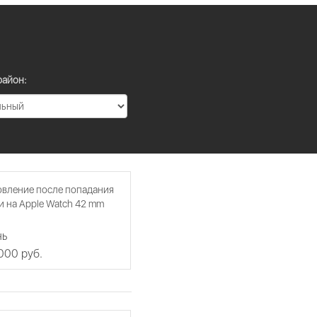
район:
овление после попадания
 на Apple Watch 42 mm
нь
 000 руб.