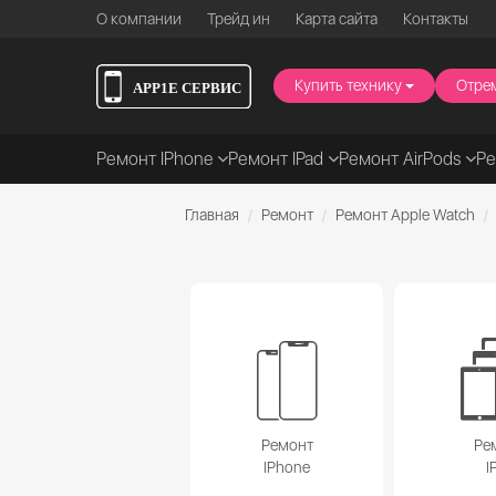
О компании
Трейд ин
Карта сайта
Контакты
Купить технику
Отре
Ремонт IPhone
Ремонт IPad
Ремонт AirPods
Р
Главная
Ремонт
Ремонт Apple Watch
Ремонт
Ре
IPhone
I