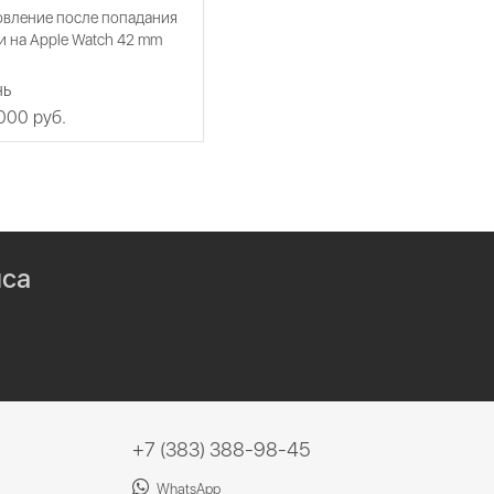
овление после попадания
 на Apple Watch 42 mm
нь
 000 руб.
иса
+7 (383) 388-98-45
WhatsApp