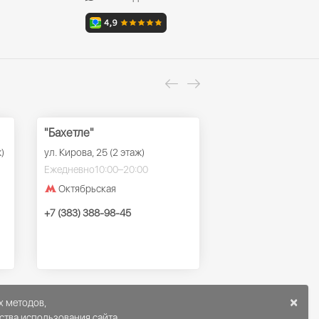
"Бахетле"
ТРК "Ройял Парк
)
ул. Кирова, 25 (2 этаж)
ул. Красный проспек
этаж)
Ежедневно
10:00–20:00
Ежедневно
10:00–22
Октябрьская
Заельцовская
+7 (383) 388-98-45
+7 (383) 388-98-45
×
х методов,
ства использования сайта.