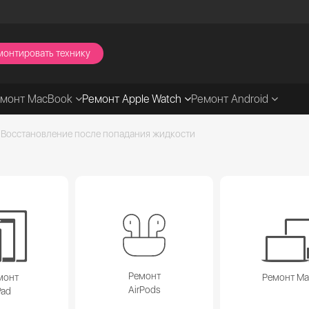
монтировать технику
емонт MacBook
Ремонт Apple Watch
Ремонт Android
Восстановление после попадания жидкости
Ремонт
монт
Ремонт M
AirPods
Pad