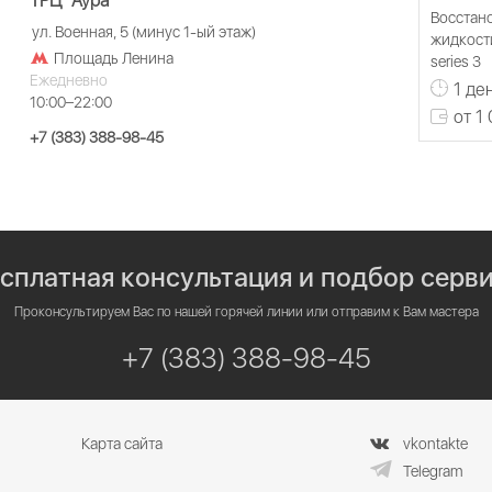
ТРЦ "Аура"
Восстан
ул. Военная, 5 (минус 1-ый этаж)
жидкости
Площадь Ленина
series 3
Ежедневно
1 де
10:00–22:00
от 1
+7 (383) 388-98-45
сплатная консультация и подбор серв
Проконсультируем Вас по нашей горячей линии или отправим к Вам мастера
+7 (383) 388-98-45
Карта сайта
vkontakte
Telegram