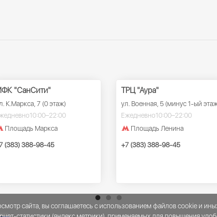
ФК "СанСити"
ТРЦ "Аура"
л. К.Маркса, 7 (0 этаж)
ул. Военная, 5 (минус 1-ый этаж
жедневно
10:00–22:00
Ежедневно
10:00–22:00
Площадь Маркса
Площадь Ленина
7 (383) 388-98-45
+7 (383) 388-98-45
мотр сайта, вы соглашаетесь с использованием файлов cookie и ины
рнет-статистики (яндекс метрики), применяемых для повышения удоб