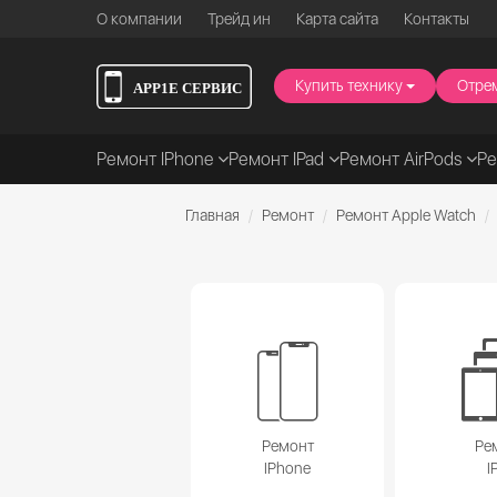
О компании
Трейд ин
Карта сайта
Контакты
Купить технику
Отре
Ремонт IPhone
Ремонт IPad
Ремонт AirPods
Р
Главная
Ремонт
Ремонт Apple Watch
Ремонт
Ре
IPhone
I