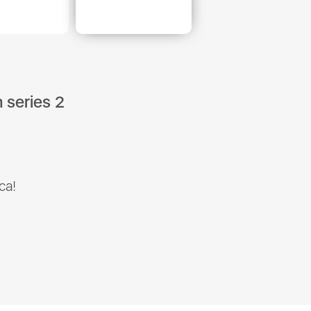
series 2
са!