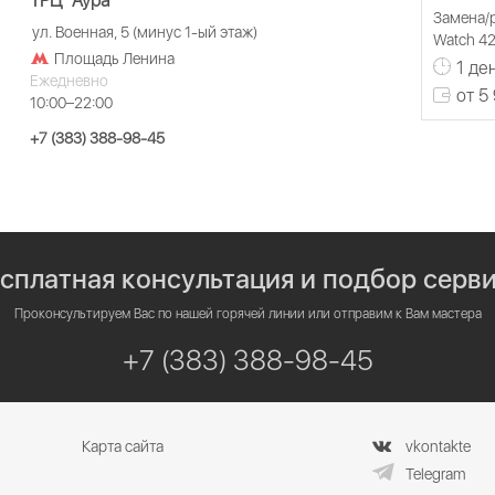
ТРЦ "Аура"
Замена/р
ул. Военная, 5 (минус 1-ый этаж)
Watch 42
Площадь Ленина
1 де
Ежедневно
от 5
10:00–22:00
+7 (383) 388-98-45
сплатная консультация и подбор серв
Проконсультируем Вас по нашей горячей линии или отправим к Вам мастера
+7 (383) 388-98-45
Карта сайта
vkontakte
Telegram