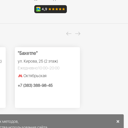
"Бахетле"
ТРК "Ройял Парк
)
ул. Кирова, 25 (2 этаж)
ул. Красный проспек
этаж)
Ежедневно
10:00–20:00
Ежедневно
10:00–22
Октябрьская
Заельцовская
+7 (383) 388-98-45
+7 (383) 388-98-45
×
х методов,
ства использования сайта.