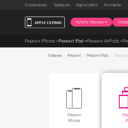
О компании
Трейд ин
Карта сайта
Контакты
Купить технику
Отре
Ремонт IPhone
Ремонт IPad
Ремонт AirPods
Р
Главная
Ремонт
Ремонт IPad
Зависа
Ремонт
Ре
IPhone
I