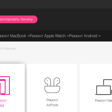
монтировать технику
емонт MacBook
Ремонт Apple Watch
Ремонт Android
ет планшет
Ремонт
монт
Ремонт M
AirPods
Pad