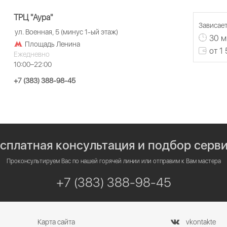
ТРЦ "Аура"
Зависает
ул. Военная, 5 (минус 1-ый этаж)
30 м
Площадь Ленина
от 1
Ежедневно
10:00–22:00
+7 (383) 388-98-45
сплатная консультация и подбор серв
Проконсультируем Вас по нашей горячей линии или отправим к Вам мастера
+7 (383) 388-98-45
Карта сайта
vkontakte