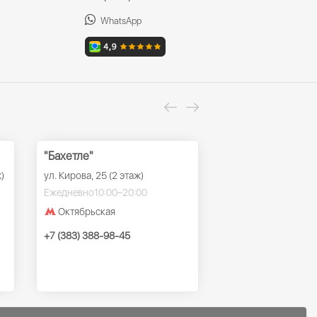
WhatsApp
"Бахетле"
ТРК "Ройял Парк
)
ул. Кирова, 25 (2 этаж)
ул. Красный проспек
этаж)
Ежедневно
10:00–20:00
Ежедневно
10:00–22
Октябрьская
Заельцовская
+7 (383) 388-98-45
+7 (383) 388-98-45