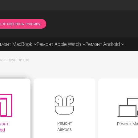
монтировать технику
емонт MacBook
Ремонт Apple Watch
Ремонт Android
ка в наушниках
Ремонт
монт
Ремонт M
AirPods
Pad