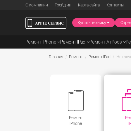
О компании
Трейд ин
Карта сайта
Контакты
Купить технику
Отре
Ремонт IPhone
Ремонт IPad
Ремонт AirPods
Р
Главная
Ремонт
Ремонт IPad
Нет зву
Ремонт
Ре
IPhone
I