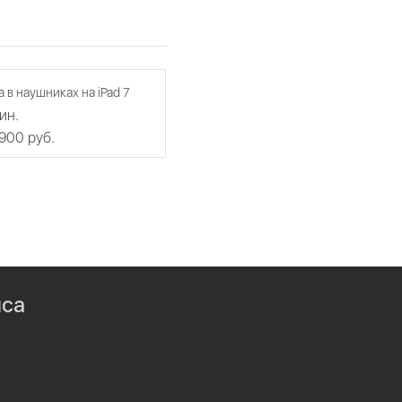
а в наушниках на iPad 7
ин.
 900 руб.
иса