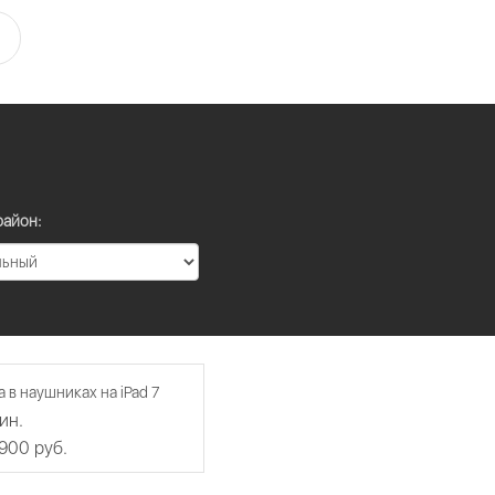
район:
а в наушниках на iPad 7
ин.
 900 руб.