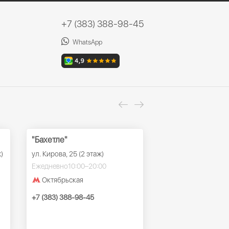
+7 (383) 388-98-45
WhatsApp
"Бахетле"
ТРК "Ройял Парк
)
ул. Кирова, 25 (2 этаж)
ул. Красный проспек
этаж)
Ежедневно
10:00–20:00
Ежедневно
10:00–22
Октябрьская
Заельцовская
+7 (383) 388-98-45
+7 (383) 388-98-45