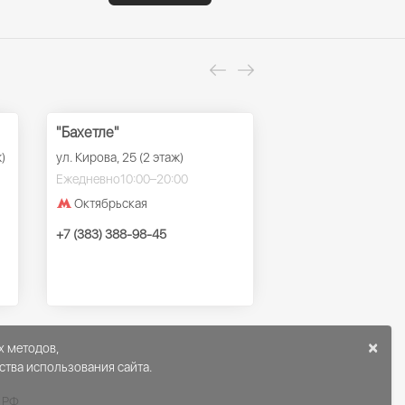
"Бахетле"
ТРК "Ройял Парк
)
ул. Кирова, 25 (2 этаж)
ул. Красный проспек
этаж)
Ежедневно
10:00–20:00
Ежедневно
10:00–22
Октябрьская
Заельцовская
+7 (383) 388-98-45
+7 (383) 388-98-45
×
х методов,
ства использования сайта.
К РФ