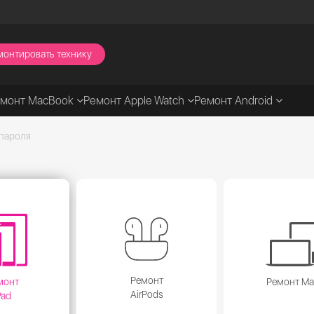
монтировать технику
емонт MacBook
Ремонт Apple Watch
Ремонт Android
 пароля
Ремонт
монт
Ремонт M
AirPods
Pad