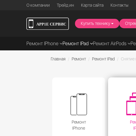
О компании
Трейд ин
Карта сайта
Контакты
Купить технику
Отре
Ремонт IPhone
Ремонт IPad
Ремонт AirPods
Р
Главная
Ремонт
Ремонт IPad
Снятие
Ремонт
Ре
IPhone
I