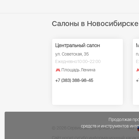
Салоны в Новосибирске
Центральный салон
М
ул. Советская, 35
п
Ежедневно
10:00–22:00
Е
Площадь Ленина
+7 (383) 388-98-45
+
Продолжая прос
средств и инструментов инте
© 2026 Сервисный центр ASX Care
RU
Сайт носит сугубо информационный характе