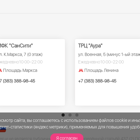
ФК "СанСити"
ТРЦ "Аура"
л. К.Маркса, 7 (0 этаж)
ул. Военная, 5 (минус 1-ый этаж
жедневно
10:00–22:00
Ежедневно
10:00–22:00
Площадь Маркса
Площадь Ленина
7 (383) 388-98-45
+7 (383) 388-98-45
мотр сайта, вы соглашаетесь с использованием файлов cookie и ины
рнет-статистики (яндекс метрики), применяемых для повышения удоб
Я согласен
р и не является публичной офертой, определённой статьёй 437 (2) Г