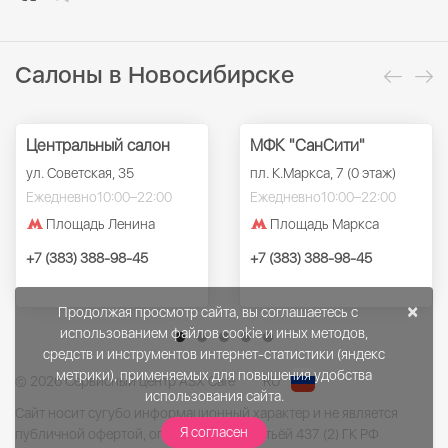
Салоны в Новосибирске
Центральный салон
МФК "СанСити"
ул. Советская, 35
пл. К.Маркса, 7 (0 этаж)
Ежедневно
10:00–22:00
Ежедневно
10:00–22:00
Площадь Ленина
Площадь Маркса
+7 (383) 388-98-45
+7 (383) 388-98-45
×
Продолжая просмотр сайта, вы соглашаетесь с
использованием файлов cookie и иных методов,
средств и инструментов интернет-статистики (яндекс
метрики), применяемых для повышения удобства
© 2026 Сервисный центр ASX Care
RU
использования сайта.
Сайт носит сугубо информационный характер и не является
Я согласен
публичной офертой, определённой статьёй 437 (2) ГК РФ