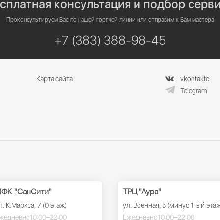
сплатная консультация и подбор серв
Проконсультируем Вас по нашей горячей линии или отправим к Вам мастера
+7 (383) 388-98-45
Карта сайта
vkontakte
Telegram
ФК "СанСити"
ТРЦ "Аура"
л. К.Маркса, 7 (0 этаж)
ул. Военная, 5 (минус 1-ый этаж
жедневно
10:00–22:00
Ежедневно
10:00–22:00