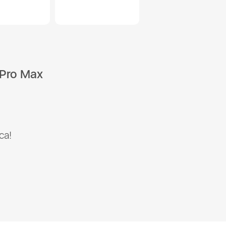
Pro Max
са!