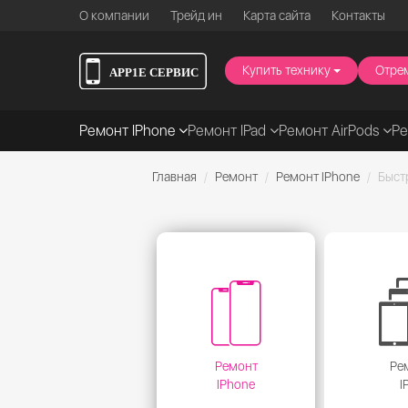
О компании
Трейд ин
Карта сайта
Контакты
Купить технику
Отре
Ремонт IPhone
Ремонт IPad
Ремонт AirPods
Р
Главная
Ремонт
Ремонт IPhone
Быст
Ремонт
Ре
IPhone
I