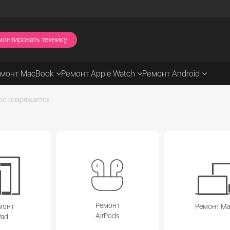
монтировать технику
емонт MacBook
Ремонт Apple Watch
Ремонт Android
ро разряжается
Ремонт
монт
Ремонт M
AirPods
Pad