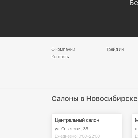
Бе
О компании
Трейд ин
Контакты
Салоны в Новосибирске
Центральный салон
М
ул. Советская, 35
п
Ежедневно
10:00–22:00
Е