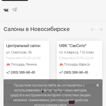
Салоны в Новосибирске
Центральный салон
МФК "СанСити"
ул. Советская, 35
пл. К.Маркса, 7 (0 этаж)
Ежедневно
10:00–22:00
Ежедневно
10:00–22:00
Площадь Ленина
Площадь Маркса
+7 (383) 388-98-45
+7 (383) 388-98-45
×
Продолжая просмотр сайта, вы соглашаетесь с
использованием файлов cookie и иных методов,
средств и инструментов интернет-статистики (яндекс
метрики), применяемых для повышения удобства
© 2026 Сервисный центр ASX Care
RU
использования сайта.