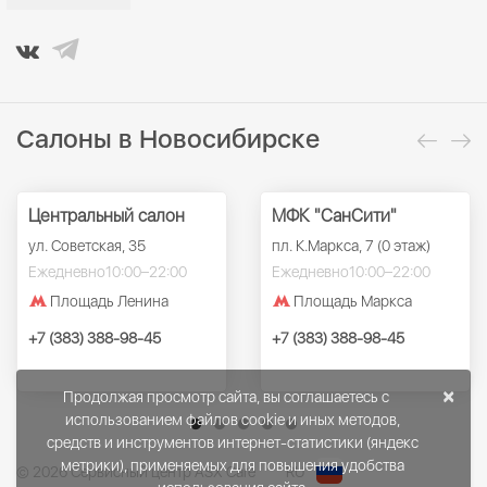
Салоны в Новосибирске
Центральный салон
МФК "СанСити"
ул. Советская, 35
пл. К.Маркса, 7 (0 этаж)
Ежедневно
10:00–22:00
Ежедневно
10:00–22:00
Площадь Ленина
Площадь Маркса
+7 (383) 388-98-45
+7 (383) 388-98-45
×
Продолжая просмотр сайта, вы соглашаетесь с
использованием файлов cookie и иных методов,
средств и инструментов интернет-статистики (яндекс
метрики), применяемых для повышения удобства
© 2026 Сервисный центр ASX Care
RU