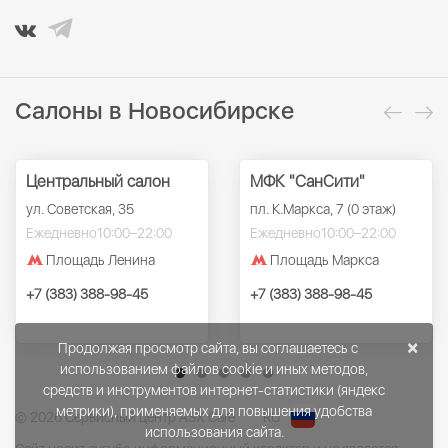
Салоны в Новосибирске
Центральный салон
МФК "СанСити"
ул. Советская, 35
пл. К.Маркса, 7 (0 этаж)
Ежедневно
10:00–22:00
Ежедневно
10:00–22:00
Площадь Ленина
Площадь Маркса
+7 (383) 388-98-45
+7 (383) 388-98-45
×
Продолжая просмотр сайта, вы соглашаетесь с
использованием файлов cookie и иных методов,
средств и инструментов интернет-статистики (яндекс
метрики), применяемых для повышения удобства
© 2026 Сервисный центр ASX Care
RU
использования сайта.