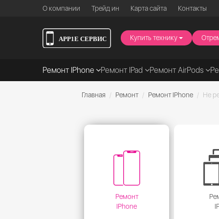
О компании
Трейд ин
Карта сайта
Контакты
Купить технику
Отре
Ремонт IPhone
Ремонт IPad
Ремонт AirPods
Р
Главная
Ремонт
Ремонт IPhone
Не р
Ремонт
Ре
IPhone
I