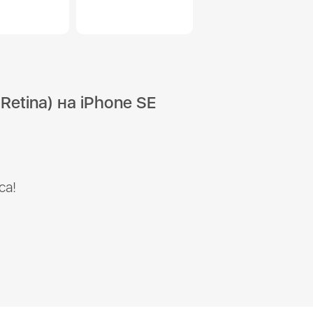
etina) на iPhone SE
са!