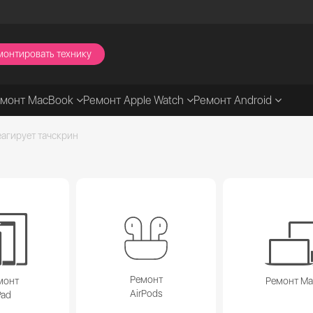
монтировать технику
емонт MacBook
Ремонт Apple Watch
Ремонт Android
еагирует тачскрин
Ремонт
монт
Ремонт M
AirPods
Pad