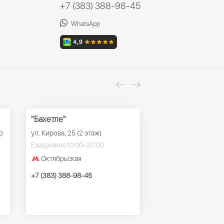
+7 (383) 388-98-45
WhatsApp
"Бахетле"
ТРК "Ройял Парк
)
ул. Кирова, 25 (2 этаж)
ул. Красный проспек
этаж)
Ежедневно
10:00–20:00
Ежедневно
10:00–22
Октябрьская
Заельцовская
+7 (383) 388-98-45
+7 (383) 388-98-45