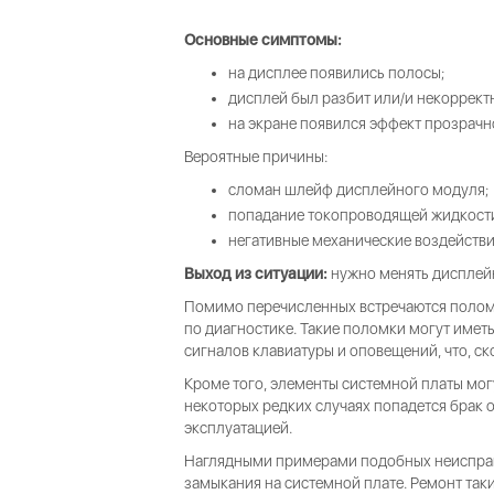
Основные симптомы:
на дисплее появились полосы;
дисплей был разбит или/и некоррект
на экране появился эффект прозрачн
Вероятные причины:
сломан шлейф дисплейного модуля;
попадание токопроводящей жидкост
негативные механические воздействи
Выход из ситуации:
нужно менять дисплей
Помимо перечисленных встречаются полом
по диагностике. Такие поломки могут иметь
сигналов клавиатуры и оповещений, что, ск
Кроме того, элементы системной платы мог
некоторых редких случаях попадется брак 
эксплуатацией.
Наглядными примерами подобных неисправн
замыкания на системной плате. Ремонт так