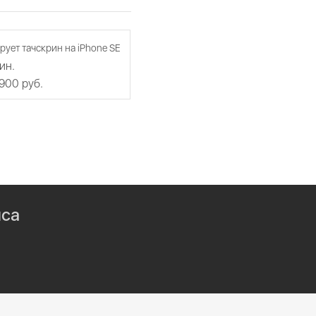
рует тачскрин на iPhone SE
ин.
 900 руб.
иса