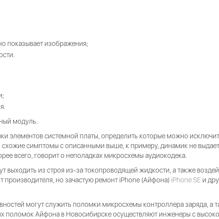
но показывает изображения;
ости.
и;
я.
ный модуль.
ки элементов системной платы, определить которые можно исключи
 схожие симптомы с описанными выше, к примеру, динамик не выдает з
орее всего, говорит о неполадках микросхемы аудиокодека.
ут выходить из строя из-за токопроводящей жидкости, а также воздей
от производителя, но зачастую ремонт iPhone (Айфона)
iPhone SE
и дру
остей могут служить поломки микросхемы контроллера заряда, а та
их поломок Айфона в Новосибирске осуществляют инженеры с высоко